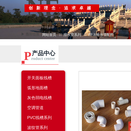
NE
创新理念
·
追求卓越
W
▶
当
前位置
：
网站首页
∷
排水管系列
∷
PP-R给水管配件
P
产品中心
roduct center
开关面板线槽
弧形地面槽
灰色弱电线槽
空调管道
PVC线槽系列
波纹管系列